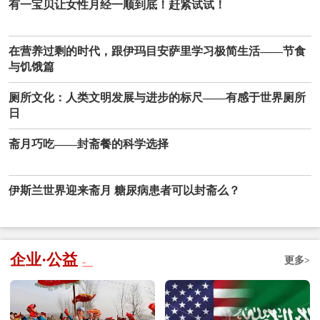
有一宝贝让女性月经一顺到底！赶紧试试！
在营养过剩的时代，跟伊玛目安萨里学习极简生活——节食
与饥饿篇
厕所文化：人类文明发展与进步的标尺——有感于世界厕所
日
斋月巧吃——封斋餐的科学选择
伊斯兰世界迎来斋月 糖尿病患者可以封斋么？
企业·公益
更多>