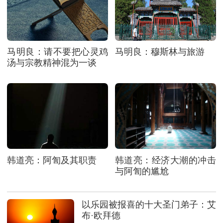
马明良：请不要把心灵鸡
马明良：穆斯林与旅游
汤与宗教精神混为一谈
韩道亮：阿訇及其职责
韩道亮：经济大潮的冲击
与阿訇的尴尬
以乐园被报喜的十大圣门弟子：艾
布·欧拜德