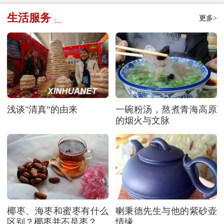
生活服务
更多>
浅谈"清真”的由来
一碗粉汤，熬煮青海高原
的烟火与文脉
椰枣、海枣和蜜枣有什么
喇秉德先生与他的紫砂壶
区别？椰枣并不是枣？
情缘