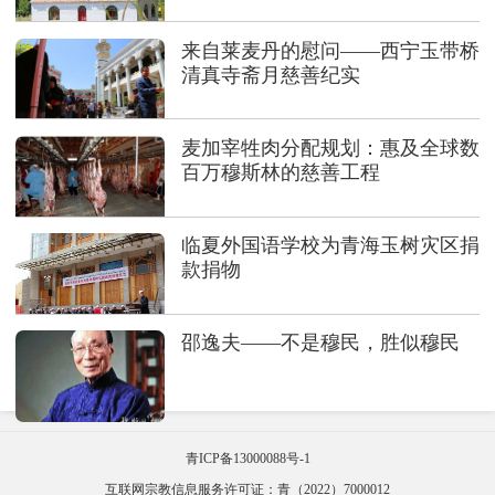
来自莱麦丹的慰问——西宁玉带桥
清真寺斋月慈善纪实
麦加宰牲肉分配规划：惠及全球数
百万穆斯林的慈善工程
临夏外国语学校为青海玉树灾区捐
款捐物
邵逸夫——不是穆民，胜似穆民
青ICP备13000088号-1
互联网宗教信息服务许可证：青（2022）7000012