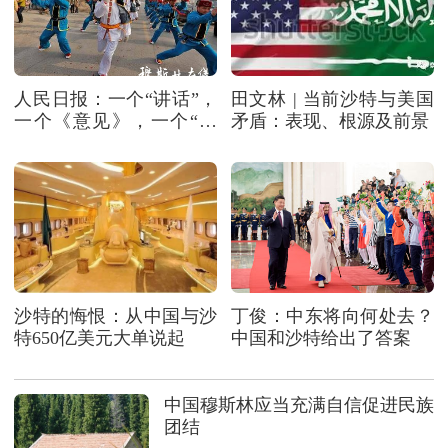
人民日报：一个“讲话”，
田文林 | 当前沙特与美国
一个《意见》，一个“秧
矛盾：表现、根源及前景
歌”
沙特的悔恨：从中国与沙
丁俊：中东将向何处去？
特650亿美元大单说起
中国和沙特给出了答案
中国穆斯林应当充满自信促进民族
团结