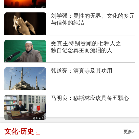
刘学强：灵性的无界、文化的多元
与信仰的纯洁
受真主特别眷顾的七种人之 ——
独自记念真主而流泪的人
韩道亮：清真寺及其功用
马明良：穆斯林应该具备五颗心
文化·历史
更多>