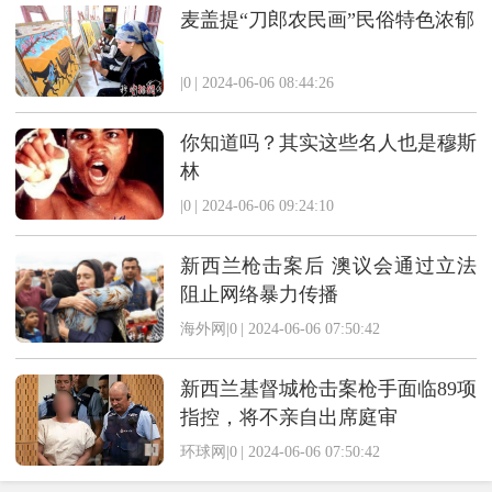
麦盖提“刀郎农民画”民俗特色浓郁
|0
|
2024-06-06 08:44:26
你知道吗？其实这些名人也是穆斯
林
|0
|
2024-06-06 09:24:10
新西兰枪击案后 澳议会通过立法
阻止网络暴力传播
海外网|0
|
2024-06-06 07:50:42
新西兰基督城枪击案枪手面临89项
指控，将不亲自出席庭审
环球网|0
|
2024-06-06 07:50:42