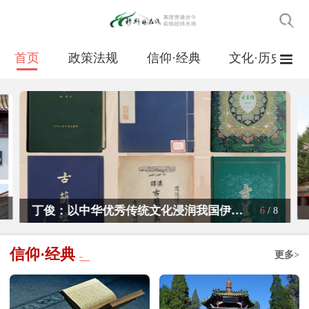
首页
政策法规
信仰·经典
文化·历史
伊斯
伊儒会通山东实践的鲜明特征与多维价值
7
/
8
信仰·经典
更多>