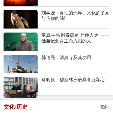
刘学强：灵性的无界、文化的多元
与信仰的纯洁
受真主特别眷顾的七种人之 ——
独自记念真主而流泪的人
韩道亮：清真寺及其功用
马明良：穆斯林应该具备五颗心
文化·历史
更多>