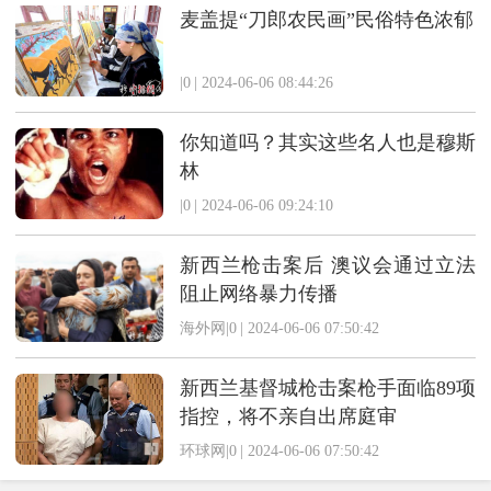
麦盖提“刀郎农民画”民俗特色浓郁
|0
|
2024-06-06 08:44:26
你知道吗？其实这些名人也是穆斯
林
|0
|
2024-06-06 09:24:10
新西兰枪击案后 澳议会通过立法
阻止网络暴力传播
海外网|0
|
2024-06-06 07:50:42
新西兰基督城枪击案枪手面临89项
指控，将不亲自出席庭审
环球网|0
|
2024-06-06 07:50:42