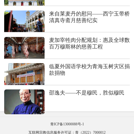
来自莱麦丹的慰问——西宁玉带桥
清真寺斋月慈善纪实
麦加宰牲肉分配规划：惠及全球数
百万穆斯林的慈善工程
临夏外国语学校为青海玉树灾区捐
款捐物
邵逸夫——不是穆民，胜似穆民
青ICP备13000088号-1
互联网宗教信息服务许可证：青（2022）7000012