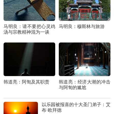
马明良：请不要把心灵鸡
马明良：穆斯林与旅游
汤与宗教精神混为一谈
韩道亮：阿訇及其职责
韩道亮：经济大潮的冲击
与阿訇的尴尬
以乐园被报喜的十大圣门弟子：艾
布·欧拜德