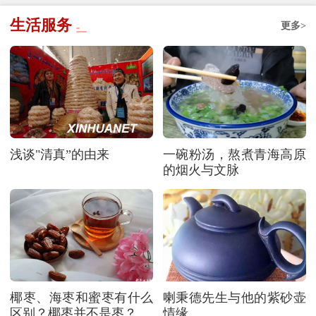
生活服务
更多>
浅谈"清真”的由来
一碗粉汤，熬煮青海高原
的烟火与文脉
椰枣、海枣和蜜枣有什么
喇秉德先生与他的紫砂壶
区别？椰枣并不是枣？
情缘