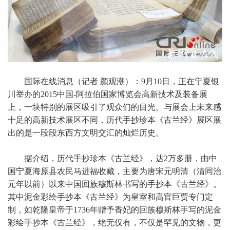
国际在线消息（记者 颜观潮）：9月10日，正在宁夏银
川举办的2015中国-阿拉伯国家博览会高新技术及装备展
上，一块特别的展区吸引了观众们的目光。与展会上未来感
十足的高新技术展区不同，历代手抄珍本《古兰经》展区展
出的是一段段东西方文明交汇的灿烂历史。
据介绍，历代手抄珍本《古兰经》，达2万多册，由中
国宁夏海原县农民马进福收藏，主要为唐宋元明清（清同治
元年以前）以来中国回族穆斯林书写的手抄本《古兰经》。
其中泥金彩绘手抄本《古兰经》为皇室和高官巨贾专门定
制，如乾隆皇帝于1736年赠予香妃的回族穆斯林手写的泥金
彩绘手抄本《古兰经》，绝无仅有，不仅是罕见的文物，更