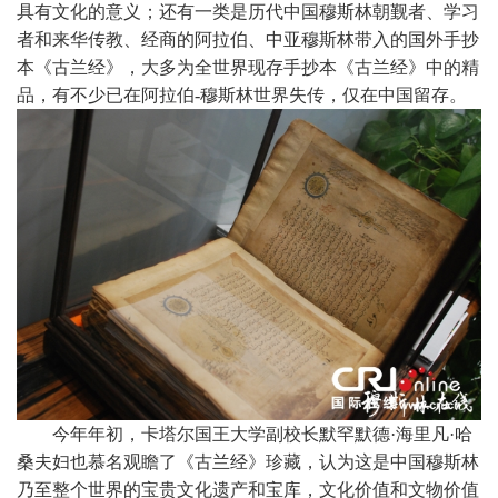
具有文化的意义；还有一类是历代中国穆斯林朝觐者、学习
者和来华传教、经商的阿拉伯、中亚穆斯林带入的国外手抄
本《古兰经》，大多为全世界现存手抄本《古兰经》中的精
品，有不少已在阿拉伯-穆斯林世界失传，仅在中国留存。
今年年初，卡塔尔国王大学副校长默罕默德·海里凡·哈
桑夫妇也慕名观瞻了《古兰经》珍藏，认为这是中国穆斯林
乃至整个世界的宝贵文化遗产和宝库，文化价值和文物价值