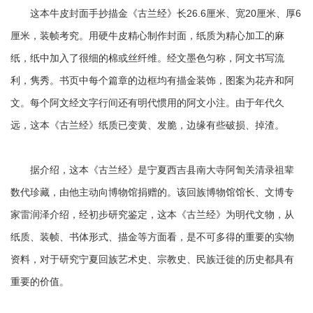
这本牛皮封面手抄描金《古兰经》长26.6厘米、宽20厘米、厚6
厘米，装帧考究。用硬牛皮精心制作封面，纸质为精心加工的麻
纸，纸中加入了很细的棉或丝纤维。经文墨色匀称，阿文书写流
利，隽秀。书页中每个篇章的边框均有描金装饰，图案为花卉和阿
文。每个阿文经文字行间还有明代惯用的阿文小注。由于年代久
远，这本《古兰经》纸质已变黄、发脆，边缘有些破损、掉渣。
据介绍，这本《古兰经》是宁夏西吉县南大寺阿訇关清录祖辈
数代珍藏，由他主动向博物馆捐赠的。该回族博物馆馆长、文博专
家雷润泽介绍，经初步研究鉴定，这本《古兰经》为明代文物，从
纸质、装帧、书体形式、描金等方面看，是不可多得的重要的实物
资料，对于研究宁夏回族艺术史、宗教史、民族迁徙的历史都具有
重要的价值。