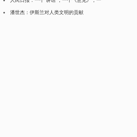
人民日报：一个“讲话”，一个《意见》，一
个“秧歌”
潘世杰：伊斯兰对人类文明的贡献