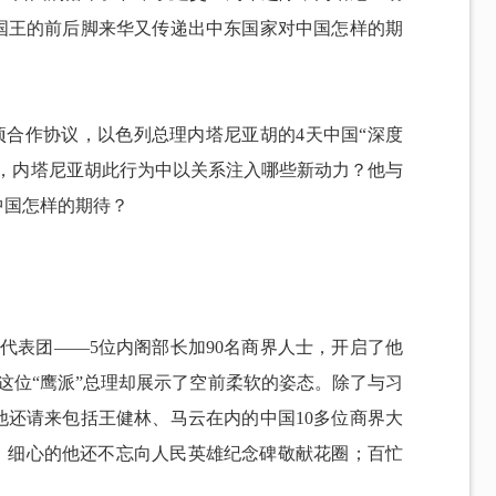
国王的前后脚来华又传递出中东国家对中国怎样的期
多项合作协议，以色列总理内塔尼亚胡的4天中国“深度
之际，内塔尼亚胡此行为中以关系注入哪些新动力？他与
中国怎样的期待？
代表团——5位内阁部长加90名商界人士，开启了他
这位“鹰派”总理却展示了空前柔软的姿态。除了与习
他还请来包括王健林、马云在内的中国10多位商界大
动。细心的他还不忘向人民英雄纪念碑敬献花圈；百忙