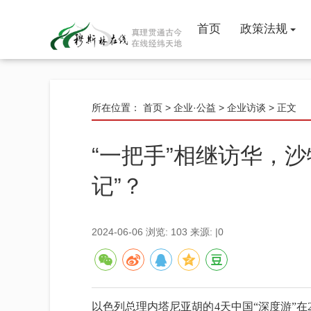
首页
政策法规
政策
法规
伊协动态
所在位置：
首页
>
企业·公益
>
企业访谈
> 正文
经学院
“一把手”相继访华，
学术研究
记”？
2024-06-06
浏览:
103
来源:
|0
以色列总理内塔尼亚胡的4天中国“深度游”在