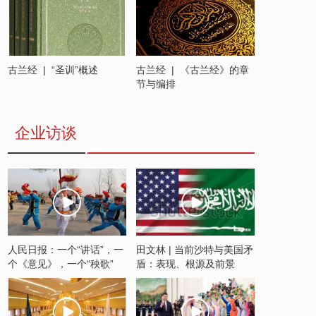
京举行
古兰经 | “圣训”概述
古兰经 | 《古兰经》的章
节与编排
企业访谈
人民日报：一个“讲话”，一
田文林 | 当前沙特与美国矛
个《意见》，一个“秧歌”
盾：表现、根源及前景