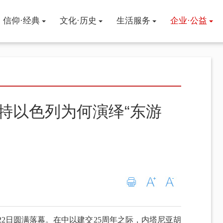
信仰·经典
文化·历史
生活服务
企业·公益
伊斯兰信仰
历史文化
清真寺
企业访谈
穆斯林功修
人物
美食
企业资讯
古兰经
民族文化
旅游
公益慈善
圣训
文学艺术
用品
金融·科技
沙特以色列为何演绎“东游
教律教规
民族医药
健康生活
阿訇·学者
趣闻轶事
22日圆满落幕。在中以建交25周年之际，内塔尼亚胡