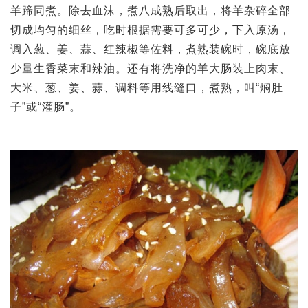
羊蹄同煮。除去血沫，煮八成熟后取出，将羊杂碎全部
切成均匀的细丝，吃时根据需要可多可少，下入原汤，
调入葱、姜、蒜、红辣椒等佐料，煮熟装碗时，碗底放
少量生香菜末和辣油。还有将洗净的羊大肠装上肉末、
大米、葱、姜、蒜、调料等用线缝口，煮熟，叫“焖肚
子”或“灌肠”。