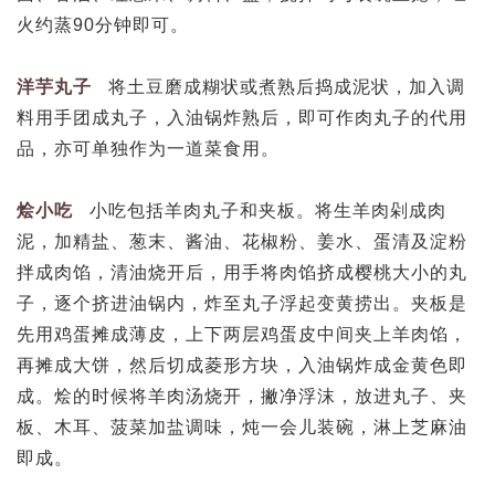
火约蒸90分钟即可。
洋芋丸子
将土豆磨成糊状或煮熟后捣成泥状，加入调
料用手团成丸子，入油锅炸熟后，即可作肉丸子的代用
品，亦可单独作为一道菜食用。
烩小吃
小吃包括羊肉丸子和夹板。将生羊肉剁成肉
泥，加精盐、葱末、酱油、花椒粉、姜水、蛋清及淀粉
拌成肉馅，清油烧开后，用手将肉馅挤成樱桃大小的丸
子，逐个挤进油锅内，炸至丸子浮起变黄捞出。夹板是
先用鸡蛋摊成薄皮，上下两层鸡蛋皮中间夹上羊肉馅，
再摊成大饼，然后切成菱形方块，入油锅炸成金黄色即
成。烩的时候将羊肉汤烧开，撇净浮沫，放进丸子、夹
板、木耳、菠菜加盐调味，炖一会儿装碗，淋上芝麻油
即成。