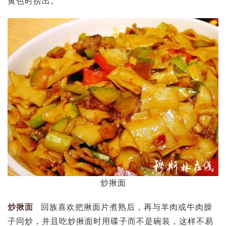
黄色时捞出。
炒揪面
炒揪面
回族喜欢把揪面片煮熟后，再与羊肉或牛肉臊
子同炒，并且吃炒揪面时用碟子而不是碗装，这样不易