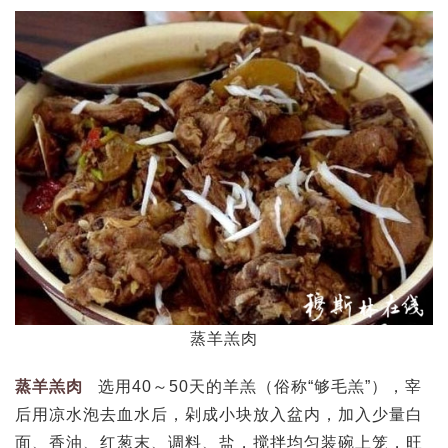
蒸羊羔肉
蒸羊羔肉
选用40～50天的羊羔（俗称“够毛羔”），宰
后用凉水泡去血水后，剁成小块放入盆内，加入少量白
面、香油、红葱末、调料、盐，搅拌均匀装碗上笼，旺