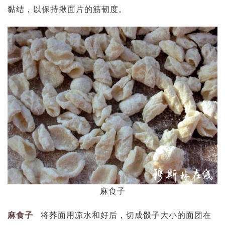
黏结，以保持揪面片的筋韧度。
麻食子
麻食子
将荞面用凉水和好后，切成骰子大小的面团在