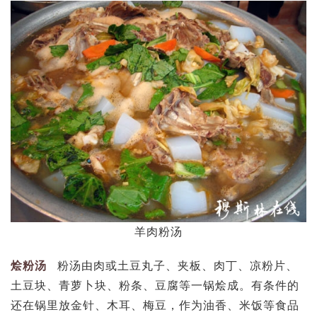
羊肉粉汤
烩粉汤
粉汤由肉或土豆丸子、夹板、肉丁、凉粉片、
土豆块、青萝卜块、粉条、豆腐等一锅烩成。有条件的
还在锅里放金针、木耳、梅豆，作为油香、米饭等食品