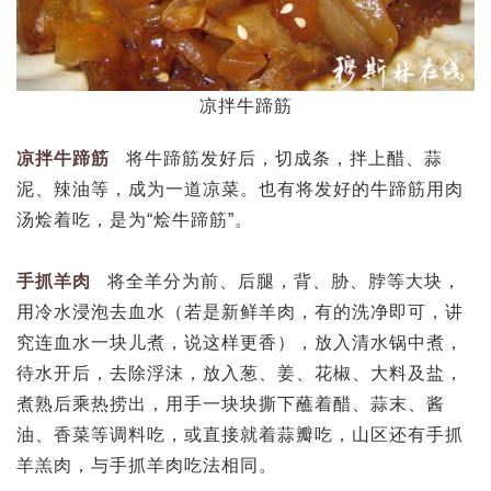
凉拌牛蹄筋
凉拌牛蹄筋
将牛蹄筋发好后，切成条，拌上醋、蒜
泥、辣油等，成为一道凉菜。也有将发好的牛蹄筋用肉
汤烩着吃，是为“烩牛蹄筋”。
手抓羊肉
将全羊分为前、后腿，背、胁、脖等大块，
用冷水浸泡去血水（若是新鲜羊肉，有的洗净即可，讲
究连血水一块儿煮，说这样更香），放入清水锅中煮，
待水开后，去除浮沫，放入葱、姜、花椒、大料及盐，
煮熟后乘热捞出，用手一块块撕下蘸着醋、蒜末、酱
油、香菜等调料吃，或直接就着蒜瓣吃，山区还有手抓
羊羔肉，与手抓羊肉吃法相同。