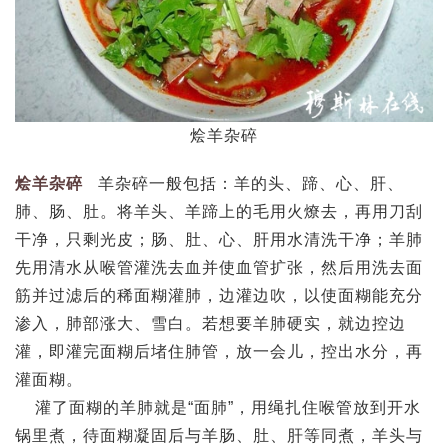
烩羊杂碎
烩羊杂碎
羊杂碎一般包括：羊的头、蹄、心、肝、
肺、肠、肚。将羊头、羊蹄上的毛用火燎去，再用刀刮
干净，只剩光皮；肠、肚、心、肝用水清洗干净；羊肺
先用清水从喉管灌洗去血并使血管扩张，然后用洗去面
筋并过滤后的稀面糊灌肺，边灌边吹，以使面糊能充分
渗入，肺部涨大、雪白。若想要羊肺硬实，就边控边
灌，即灌完面糊后堵住肺管，放一会儿，控出水分，再
灌面糊。
灌了面糊的羊肺就是“面肺”，用绳扎住喉管放到开水
锅里煮，待面糊凝固后与羊肠、肚、肝等同煮，羊头与