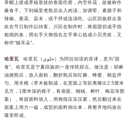
草帽上搓成枣核形状的卷面疙瘩，内空外花，故被称作
麻食子。下到锅里煮熟后氽入肉汤，加调荤、素臊子和
辣椒、葱花、蒜末，或干拌或连汤吃。山区回族群众喜
欢在节日制作以待客。川区在制作时，将面团切成手指
粗细的条，用右手大拇指在左手掌心捻成小贝壳状，又
称作“猫耳朵”。
哈里瓦
哈里瓦（حلوي）为阿拉伯语的音译，意为“甜
食”。哈里瓦是宁夏回族的一道传统甜点。做法是：胡麻
油烧熟后，放入面粉，翻炒熟后加红糖、蜂蜜、精盐拌
匀。用木模（枣木板制成，在宽面上等距离雕出2.5厘米
见方，1厘米深的模子，有扇面、铜钱、树叶、梅花等图
案），将甜面料填入，用拇指压实压紧，然后翻过来在
面案上用力一磕，成型的面料倒出来，再整齐地码放在
碟里即成。