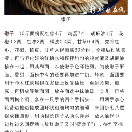
馓子
馓子
10斤面粉配红糖4斤、鸡蛋7个、胡麻油1斤、花
椒0.2两、红枣2两、橘皮0.4两、甘草0.4两。先将红
枣、花椒、橘皮、甘草入锅煎熬30分钟，冷却后过滤取
液，再与溶化好的红糖水和搅拌均匀的鸡蛋液及胡麻油
掺在一起，用其和面，以使馓子色泽艳丽。为使馓子酥
脆、香甜，面粉中有的还要再加进牛奶、蜂蜜。面团要
用干净木杠或扁担在案板上反复揉压，至到柔韧、细
腻，再切成等量面团，放在面盆中抹油饧一会儿，再将
面团掏个洞，套在一只手的四个手指头上，用两手掌心
轮番边推边搓成圆环状粗细均匀的细绳，来回折七八层
摆成椭圆形，用两根长筷子从两头穿起，放入油锅中，
边炸边来回摆动（故炸馓子又叫“摆馓子”），待炸至棕