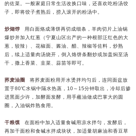
的佐菜。一般家庭日常生活改换口味，还喜欢吃粉汤饺
子，即将饺子煮熟后，捞入滚开的粉汤中。
炒煳饽
用白面烙成薄饼再切成细条，羊肉切片上油锅
爆炒并加入红葱（宁夏山区出产的一种根部泛红色的大
葱，较辣）、花椒面、酱油、醋、辣椒等佐料，炒熟
后，续上适量肉汤烧开，倒入烙饼条翻炒或加盖焖至汤
干，撒上香菜、韭菜、蒜苗等即可。
荞麦油圈
将荞麦面粉用开水烫拌均匀后，连同面盆放
置于80℃水锅中隔水热蒸，10～15分钟取出，冷却后掺
进黑面少许，加酵面发酵，用手蘸油做成巴掌大的圆
圈，入油锅炸熟食用。
干粮馍
在面粉中加入适量食碱用凉水拌匀，发酵后，
再加干面粉和食碱水拌成块状，加适量胡麻油和香豆草