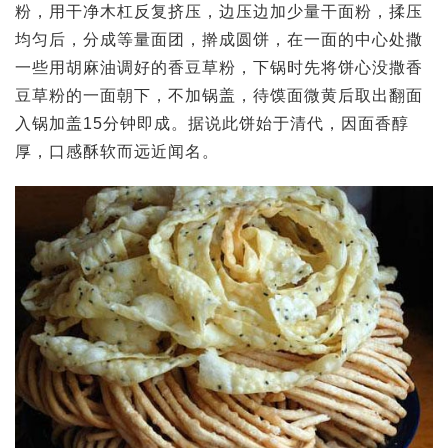
粉，用干净木杠反复挤压，边压边加少量干面粉，揉压
均匀后，分成等量面团，擀成圆饼，在一面的中心处撒
一些用胡麻油调好的香豆草粉，下锅时先将饼心没撒香
豆草粉的一面朝下，不加锅盖，待馍面微黄后取出翻面
入锅加盖15分钟即成。据说此饼始于清代，因面香醇
厚，口感酥软而远近闻名。