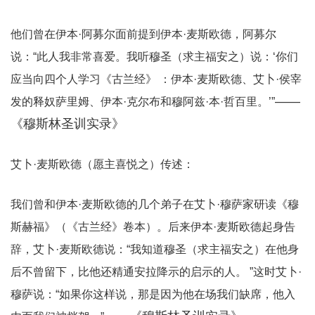
他们曾在伊本·阿募尔面前提到伊本·麦斯欧德，阿募尔
说：“此人我非常喜爱。我听穆圣（求主福安之）说：‘你们
应当向四个人学习《古兰经》 ：伊本·麦斯欧德、艾卜·侯宰
——
发的释奴萨里姆、伊本·克尔布和穆阿兹·本·哲百里。’”
《穆斯林圣训实录》
艾卜·麦斯欧德（愿主喜悦之）传述：
我们曾和伊本·麦斯欧德的几个弟子在艾卜·穆萨家研读《穆
斯赫福》（《古兰经》卷本）。后来伊本·麦斯欧德起身告
辞，艾卜·麦斯欧德说：“我知道穆圣（求主福安之）在他身
后不曾留下，比他还精通安拉降示的启示的人。 ”这时艾卜·
穆萨说：“如果你这样说，那是因为他在场我们缺席，他入