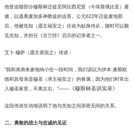
他曾追随部分穆斯林迁徙至阿比西尼亚（今埃塞俄比亚）避
难，以逃离麦加多神教徒的迫害。公元622年迁徙麦地那
后，他被先知（愿主福安之）任命为贴身侍从，随时可以觐
见先知，并担任《古兰经》启示的记录者之一。
艾卜·穆萨（愿主喜悦之）传述：
“我和弟弟来麦地纳小住一段时间，我们误以为伊本·麦斯欧
德和其母亲是穆圣（求主福安之）的眷属，因为他们时常出
——《穆斯林圣训实录》
入穆圣家里，不离左右。”
这段传述生动地说明了他与先知之间亲密无间的关系。
二、勇敢的战士与忠诚的见证