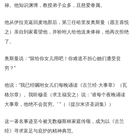
禄。他知识渊博，教授弟子众多，且慈爱眷属。
他从伊拉克返回麦地那后，第三任哈里发奥斯曼（愿主喜悦
之）亲自到家看望他，并吩咐人给他送来俸禄，他再次拒绝
了。
奥斯曼说：“留给你女儿用吧！你难道不担心她们遭受贫
穷？”
他说：“我已经嘱咐女儿们每晚诵读《古兰经·大事章》（瓦
格尔章）。我听穆圣（求主福安之）说：‘谁每个夜晚诵读
大事章，他绝不会贫穷。’ ”（《提尔米济圣训集》）
这一著名事迹至今被无数穆斯林家庭传颂，成为以《古兰
经》寻求富足与庇护的精神典范。