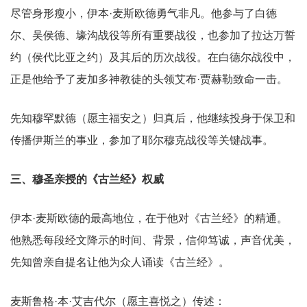
尽管身形瘦小，伊本·麦斯欧德勇气非凡。他参与了白德
尔、吴侯德、壕沟战役等所有重要战役，也参加了拉达万誓
约（侯代比亚之约）及其后的历次战役。在白德尔战役中，
正是他给予了麦加多神教徒的头领艾布·贾赫勒致命一击。
先知穆罕默德（愿主福安之）归真后，他继续投身于保卫和
传播伊斯兰的事业，参加了耶尔穆克战役等关键战事。
三、穆圣亲授的《古兰经》权威
伊本·麦斯欧德的最高地位，在于他对《古兰经》的精通。
他熟悉每段经文降示的时间、背景，信仰笃诚，声音优美，
先知曾亲自提名让他为众人诵读《古兰经》。
麦斯鲁格·本·艾吉代尔（愿主喜悦之）传述：