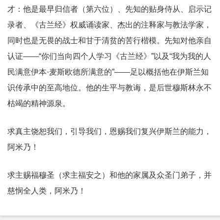
才：他是最早归信者（第六位）、先知的贴身侍从、启示记
录者、《古兰经》权威诵读家、杰出的注释家与教法学家，
同时也是无畏的战士和甘于清贫的苦行楷模。先知对他亲自
认证——“你们当向四个人学习《古兰经》”以及“我为我的人
民满意伊本·麦斯欧德所满意的”——足以概括他在伊斯兰知
识传承中的至高地位。他的生平与教诲，是后世穆斯林永不
枯竭的精神源泉。
求真主饶恕我们，引导我们，恩赐我们复兴伊斯兰的能力，
阿米乃！
求主赐福穆圣（求主福安之）和他的家属及众圣门弟子，并
慈悯全人类，阿米乃！