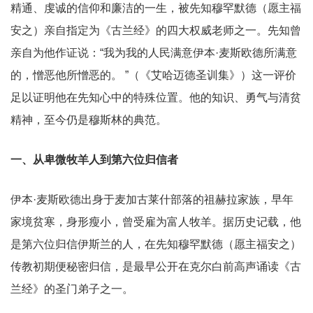
精通、虔诚的信仰和廉洁的一生，被先知穆罕默德（愿主福
安之）亲自指定为《古兰经》的四大权威老师之一。先知曾
亲自为他作证说：“我为我的人民满意伊本·麦斯欧德所满意
的，憎恶他所憎恶的。 ”（《艾哈迈德圣训集》）这一评价
足以证明他在先知心中的特殊位置。他的知识、勇气与清贫
精神，至今仍是穆斯林的典范。
一、从卑微牧羊人到第六位归信者
伊本·麦斯欧德出身于麦加古莱什部落的祖赫拉家族，早年
家境贫寒，身形瘦小，曾受雇为富人牧羊。据历史记载，他
是第六位归信伊斯兰的人，在先知穆罕默德（愿主福安之）
传教初期便秘密归信，是最早公开在克尔白前高声诵读《古
兰经》的圣门弟子之一。