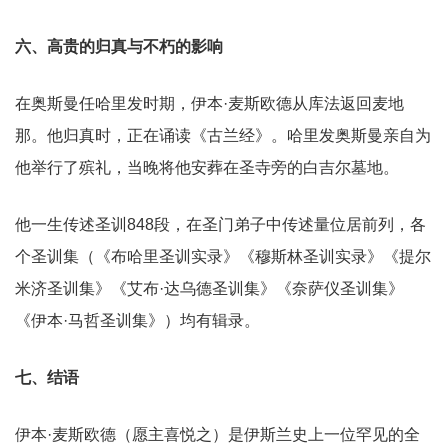
六、高贵的归真与不朽的影响
在奥斯曼任哈里发时期，伊本·麦斯欧德从库法返回麦地
那。他归真时，正在诵读《古兰经》。哈里发奥斯曼亲自为
他举行了殡礼，当晚将他安葬在圣寺旁的白吉尔墓地。
他一生传述圣训848段，在圣门弟子中传述量位居前列，各
个圣训集（《布哈里圣训实录》《穆斯林圣训实录》《提尔
米济圣训集》《艾布·达乌德圣训集》《奈萨仪圣训集》
《伊本·马哲圣训集》）均有辑录。
七、结语
伊本·麦斯欧德（愿主喜悦之）是伊斯兰史上一位罕见的全