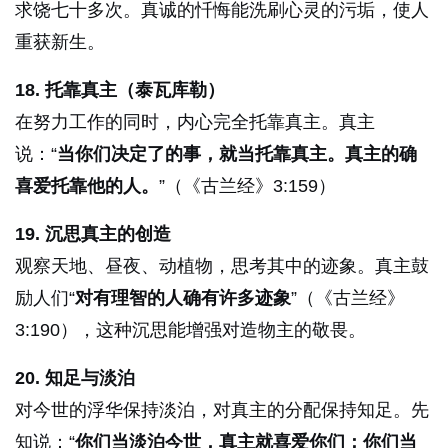
求饶七十多次。真诚的忏悔能洗刷心灵的污垢，使人
重获新生。
18. 托靠真主（泰瓦库勒）
在努力工作的同时，内心完全托靠真主。真主
说：“
当你们决定了的事，就当托靠真主。真主的确
喜爱托靠他的人。
”（《古兰经》3:159）
19. 沉思真主的创造
观察天地、昼夜、动植物，思考其中的迹象。真主鼓
励人们“
对有理智的人确有许多迹象
”（《古兰经》
3:190），这种沉思能增强对造物主的敬畏。
20. 知足与淡泊
对今世的浮华保持淡泊，对真主的分配保持知足。先
知说：“
你们当淡泊今世，真主就喜爱你们；你们当