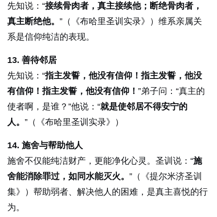
先知说：“
接续骨肉者，真主接续他；断绝骨肉者，
真主断绝他。
”（《布哈里圣训实录》）维系亲属关
系是信仰纯洁的表现。
13. 善待邻居
先知说：“
指主发誓，他没有信仰！指主发誓，他没
有信仰！指主发誓，他没有信仰！
”弟子问：“真主的
使者啊，是谁？”他说：“
就是使邻居不得安宁的
人。
”（《布哈里圣训实录》）
14. 施舍与帮助他人
施舍不仅能纯洁财产，更能净化心灵。圣训说：“
施
舍能消除罪过，如同水能灭火。
”（《提尔米济圣训
集》）帮助弱者、解决他人的困难，是真主喜悦的行
为。