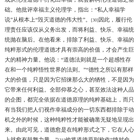
础。他批评幸福主义伦理学，指出：“私人幸福学
说”从根本上“毁灭道德的伟大性”。
因此，履行伦
[30]
理责任应该仅从义务出发，而将利益、快乐、幸福统
统抛在脑后。在他看来，排除了利益、快乐、幸福的
纯粹形式的伦理道德才具有崇高的价值，才会产生巨
大的精神力量。他说：“道德法则就是一个超感性存
在和一个纯粹悟性世界的法则。”“德性之所以有那样
大的价值，只是因为它招徕那么大的牺牲，不是因为
它带来任何利益。全部仰慕之心，甚至效法这种人品
的企图，都完全依据在道德原理的纯粹基础上，而只
有当我们把人们视作幸福成分的一切东西都排除于动
机之外的时候，这种纯粹性才能被确凿无疑地呈现出
来。由此可见，道德愈是在纯粹形式之下，它在人心
上就愈有鼓舞力量。”
他将道德原则称作“绝对命