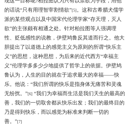
现这一目标呢?柏拉图认为只有以禁欲为手段，用他
的话说“只有用理智宰割情欲”
。这和古希腊犬儒学
[5]
派的某些观点以及中国宋代伦理学家“存天理，灭人
欲”的主张颇有相通之处。针对柏拉图等人强调理
性、贬低感性的说教，伊壁鸠鲁反其道而行之。他大
胆提出了以道德上的感觉主义为原则的所谓“快乐主
义”的思想，这种思想，为后来的近代西方“幸福主
义”伦理学多多少少地提供了哲学上的依据。伊壁鸠
鲁认为，人生的目的就在于追求最大的幸福——快
乐。他说：“我们所谓的快乐是指身体无痛苦和灵魂
无纷扰。”
“我们为幸福而生活是我们天生的最高的
[6]
善，我们的一切取舍都从快乐出发；我们的最终目的
乃是得到快乐，而以感觉为标准来判断一切的
善。”
[7]