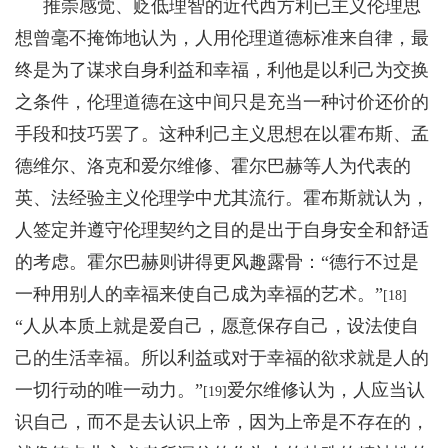
推崇感觉、贬低理智的近代西方利已主义伦理思
想曾毫不掩饰地认为，人用伦理道德标准来自律，最
终是为了谋求自身利益和幸福，利他是以利己为交换
之条件，伦理道德在这中间只是充当一种讨价还价的
手段和技巧罢了。这种利己主义思想在以霍布斯、孟
德维尔、洛克和爱尔维修、霍尔巴赫等人为代表的
英、法经验主义伦理学中尤其流行。霍布斯就认为，
人签定并遵守伦理契约之目的是出于自身安全和舒适
的考虑。霍尔巴赫则讲得更风趣露骨：“德行不过是
一种用别人的幸福来使自己成为幸福的艺术。”
[18]
“人从本质上就是爱自己，愿意保存自己，设法使自
己的生活幸福。所以利益或对于幸福的欲求就是人的
一切行动的唯一动力。”
爱尔维修认为，人应当认
[19]
识自己，而不是去认识上帝，因为上帝是不存在的，