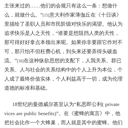
主张来过的……他们的会规只有这么一条：想做什
么，就做什么。”
意大利作家薄伽丘在《十日谈》
[15]
里描绘了圣职人员和市民阶级对快乐的渴望。他认为
追求快乐是人之天性，“谁要是想阻挡人类的天性，
那可得好好拿点本领出来呢。如果你非要跟它作对不
可，那只怕不但枉费心机，到头来还要弄得头破血
流。”
在这种纵欲思想的支配下，人我关系、群已
[16]
关系、人与社会的关系结构中的个人上升为本位，个
人成了最终价值实体，个人利益高于一切，成为伦理
道德的标准和基础。
18
世纪的曼德威尔甚至认为“私恶即公利( private
vices are public benefits)”。在《蜜蜂的寓言》中，他
把社会比作一个大蜂巢，而人就是其中的蜜蜂。他们