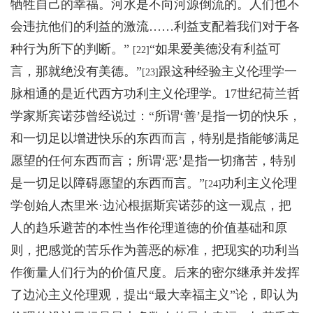
牺牲自己的幸福。河水是不向河源倒流的。人们也不
会违抗他们的利益的激流……利益支配着我们对于各
种行为所下的判断。”
“如果爱美德没有利益可
[22]
言，那就绝没有美德。”
跟这种经验主义伦理学一
[23]
脉相通的是近代西方功利主义伦理学。17世纪荷兰哲
学家斯宾诺莎曾经说过：“所谓‘善’是指一切的快乐，
和一切足以增进快乐的东西而言，特别是指能够满足
愿望的任何东西而言；所谓‘恶’是指一切痛苦，特别
是一切足以障碍愿望的东西而言。”
功利主义伦理
[24]
学创始人杰里米·边沁根据斯宾诺莎的这一观点，把
人的趋乐避苦的本性当作伦理道德的价值基础和原
则，把感觉的苦乐作为善恶的标准，把现实的功利当
作衡量人们行为的价值尺度。后来的密尔继承并发挥
了边沁主义伦理观，提出“最大幸福主义”论，即认为