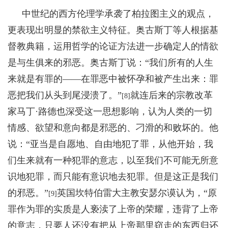
中世纪的西方伦理学承袭了柏拉图主义的观点，
更表现出明显的禁欲主义特征。奥古斯丁等人根据基
督教典籍，运用哲学的论证方法进一步确定人的情欲
是与生俱来的邪恶。奥古斯丁说：“我们所有的人生
来就是有罪的——在罪恶中被怀孕和被产生出来：罪
恶把我们从头到尾浸溃了。”
就连后来的宗教改革
[8]
家马丁·路德也深受这一思想影响，认为人类的一切
情感、欲望和意向都是邪恶的、刁滑的和败坏的。他
说：“亚当是自愿地、自由地犯了罪，从他开始，我
们生来就有一种犯罪的意志，以至我们不可能无所意
识地犯罪，而只能有意识地去犯罪。但是这正是我们
的邪恶。”
英国坎特伯雷大主教安瑟尔谟认为，“原
[9]
罪作为罪的实质是人亵渎了上帝的荣耀，违背了上帝
的意志，只要人还没有把从上帝那里窃走的东西归还