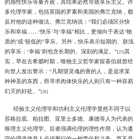
的感性快乐等量齐观，其结果必然导致享乐主义。许
多伦理学家，包括英国的罗素和美国的弗兰克纳，都
反对他的这种做法。弗兰克纳说：“我们必须区分快
乐和幸福……‘快乐’与‘幸福”相比，更倾向于表达‘物
质的’或‘较低的”享乐。另外，快乐表示短期的、肤浅
的享乐；‘幸福’则包含长期的、深刻的满足。”
其
[25]
实，早在古希腊时期，唯物主义哲学家留基伯就曾经
向世人发出警示：“凡期望灵魂的善的人，是追求某
种神圣的东西，而寻求肉体快乐的人则只有一种容易
幻灭的好处。”
[26]
经验主义伦理学和功利主义伦理学显然不同于以
苏格拉底、柏拉图、亚里士多德、康德等人为代表的
唯理主义伦理学。后者强调伦理的理性作用，认为遵
守伦理道德是人必须履行的一种责任和义务，而不是