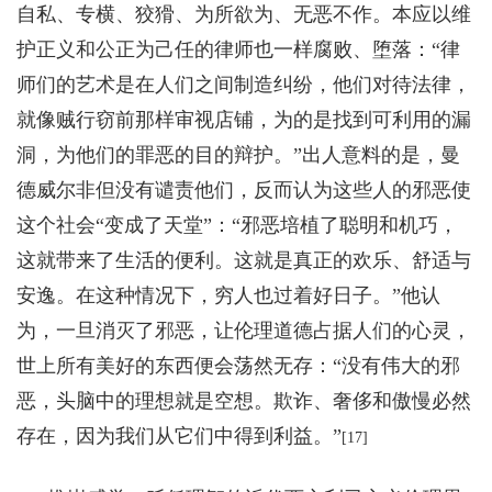
自私、专横、狡猾、为所欲为、无恶不作。本应以维
护正义和公正为己任的律师也一样腐败、堕落：“律
师们的艺术是在人们之间制造纠纷，他们对待法律，
就像贼行窃前那样审视店铺，为的是找到可利用的漏
洞，为他们的罪恶的目的辩护。”出人意料的是，曼
德威尔非但没有谴责他们，反而认为这些人的邪恶使
这个社会“变成了天堂”：“邪恶培植了聪明和机巧，
这就带来了生活的便利。这就是真正的欢乐、舒适与
安逸。在这种情况下，穷人也过着好日子。”他认
为，一旦消灭了邪恶，让伦理道德占据人们的心灵，
世上所有美好的东西便会荡然无存：“没有伟大的邪
恶，头脑中的理想就是空想。欺诈、奢侈和傲慢必然
存在，因为我们从它们中得到利益。”
[17]