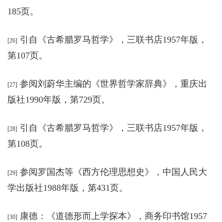
185页。
引自《
古希腊罗马哲学
》，
三联书店1957年版，
[26]
第107页。
参阅
刘蔚华主编的《世界哲学家辞典
》，
重庆出
[27]
版社1990年版，第729页。
引自《
古希腊罗马哲学
》，
三联书店1957年版，
[28]
第108页。
参阅
罗国杰等《西方伦理思想史
》，
中国人民大
[29]
学出版社1988年版，第431页。
康德：《道德形而上学探本
》，
商务印书馆1957
[30]