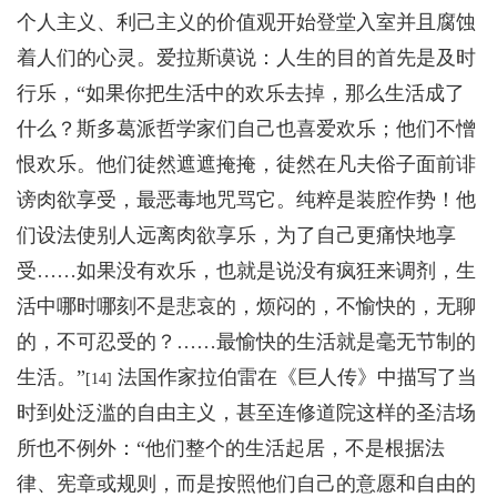
个人主义、利己主义的价值观开始登堂入室并且腐蚀
着人们的心灵。爱拉斯谟说：人生的目的首先是及时
行乐，“如果你把生活中的欢乐去掉，那么生活成了
什么？斯多葛派哲学家们自己也喜爱欢乐；他们不憎
恨欢乐。他们徒然遮遮掩掩，徒然在凡夫俗子面前诽
谤肉欲享受，最恶毒地咒骂它。纯粹是装腔作势！他
们设法使别人远离肉欲享乐，为了自己更痛快地享
受……如果没有欢乐，也就是说没有疯狂来调剂，生
活中哪时哪刻不是悲哀的，烦闷的，不愉快的，无聊
的，不可忍受的？……最愉快的生活就是毫无节制的
生活。”
法国作家拉伯雷在《巨人传》中描写了当
[14]
时到处泛滥的自由主义，甚至连
修道院这样的圣洁场
所也不例外
：“他们整个的生活起居，不是根据法
律、宪章或规则，而是按照他们自己的意愿和自由的