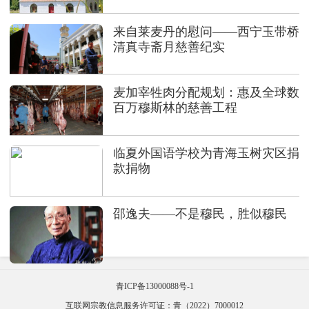
来自莱麦丹的慰问——西宁玉带桥
清真寺斋月慈善纪实
麦加宰牲肉分配规划：惠及全球数
百万穆斯林的慈善工程
临夏外国语学校为青海玉树灾区捐
款捐物
邵逸夫——不是穆民，胜似穆民
青ICP备13000088号-1
互联网宗教信息服务许可证：青（2022）7000012