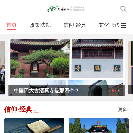
首页
政策法规
信仰·经典
文化·历史
丁俊：以中华优秀传统文化浸润我国伊斯
6
/
8
兰教，走好宗教中国化实践之路
信仰·经典
更多>