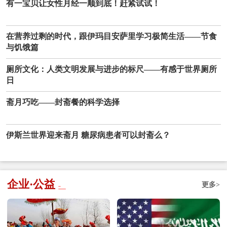
有一宝贝让女性月经一顺到底！赶紧试试！
在营养过剩的时代，跟伊玛目安萨里学习极简生活——节食
与饥饿篇
厕所文化：人类文明发展与进步的标尺——有感于世界厕所
日
斋月巧吃——封斋餐的科学选择
伊斯兰世界迎来斋月 糖尿病患者可以封斋么？
企业·公益
更多>