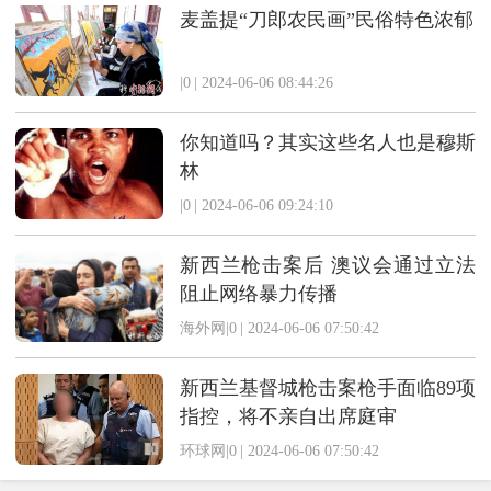
麦盖提“刀郎农民画”民俗特色浓郁
|0
|
2024-06-06 08:44:26
你知道吗？其实这些名人也是穆斯
林
|0
|
2024-06-06 09:24:10
新西兰枪击案后 澳议会通过立法
阻止网络暴力传播
海外网|0
|
2024-06-06 07:50:42
新西兰基督城枪击案枪手面临89项
指控，将不亲自出席庭审
环球网|0
|
2024-06-06 07:50:42