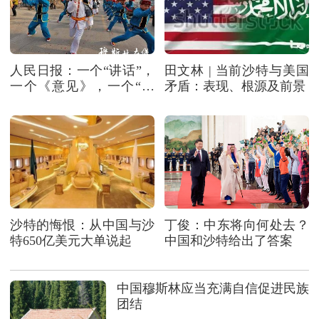
人民日报：一个“讲话”，
田文林 | 当前沙特与美国
一个《意见》，一个“秧
矛盾：表现、根源及前景
歌”
沙特的悔恨：从中国与沙
丁俊：中东将向何处去？
特650亿美元大单说起
中国和沙特给出了答案
中国穆斯林应当充满自信促进民族
团结