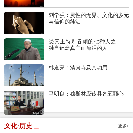
刘学强：灵性的无界、文化的多元
与信仰的纯洁
受真主特别眷顾的七种人之 ——
独自记念真主而流泪的人
韩道亮：清真寺及其功用
马明良：穆斯林应该具备五颗心
文化·历史
更多>