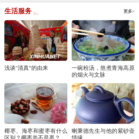
生活服务
更多>
浅谈"清真”的由来
一碗粉汤，熬煮青海高原
的烟火与文脉
椰枣、海枣和蜜枣有什么
喇秉德先生与他的紫砂壶
区别？椰枣并不是枣？
情缘