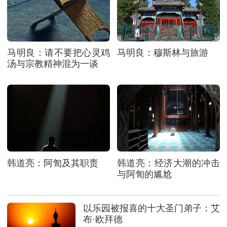
马明良：请不要把心灵鸡
马明良：穆斯林与旅游
汤与宗教精神混为一谈
韩道亮：阿訇及其职责
韩道亮：经济大潮的冲击
与阿訇的尴尬
以乐园被报喜的十大圣门弟子：艾
布·欧拜德