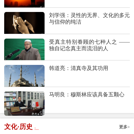
刘学强：灵性的无界、文化的多元
与信仰的纯洁
受真主特别眷顾的七种人之 ——
独自记念真主而流泪的人
韩道亮：清真寺及其功用
马明良：穆斯林应该具备五颗心
文化·历史
更多>