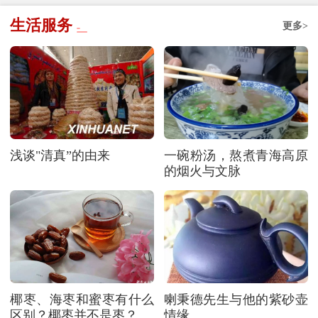
生活服务
更多>
浅谈"清真”的由来
一碗粉汤，熬煮青海高原
的烟火与文脉
椰枣、海枣和蜜枣有什么
喇秉德先生与他的紫砂壶
区别？椰枣并不是枣？
情缘