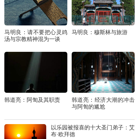
马明良：请不要把心灵鸡
马明良：穆斯林与旅游
汤与宗教精神混为一谈
韩道亮：阿訇及其职责
韩道亮：经济大潮的冲击
与阿訇的尴尬
以乐园被报喜的十大圣门弟子：艾
布·欧拜德