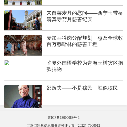
来自莱麦丹的慰问——西宁玉带桥
清真寺斋月慈善纪实
麦加宰牲肉分配规划：惠及全球数
百万穆斯林的慈善工程
临夏外国语学校为青海玉树灾区捐
款捐物
邵逸夫——不是穆民，胜似穆民
青ICP备13000088号-1
互联网宗教信息服务许可证：青（2022）7000012