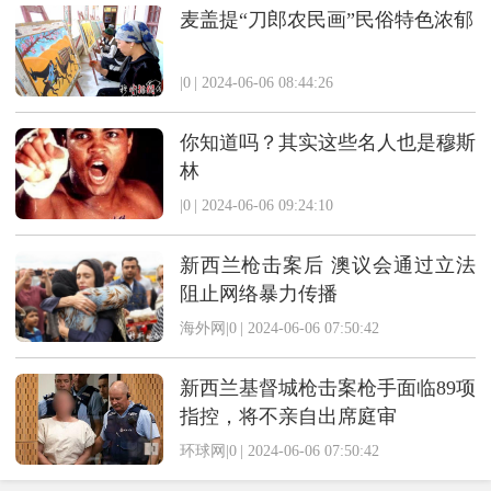
麦盖提“刀郎农民画”民俗特色浓郁
|0
|
2024-06-06 08:44:26
你知道吗？其实这些名人也是穆斯
林
|0
|
2024-06-06 09:24:10
新西兰枪击案后 澳议会通过立法
阻止网络暴力传播
海外网|0
|
2024-06-06 07:50:42
新西兰基督城枪击案枪手面临89项
指控，将不亲自出席庭审
环球网|0
|
2024-06-06 07:50:42