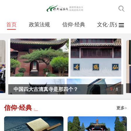
首页
政策法规
信仰·经典
文化·历史
‌中国四大古清真寺是那四个？
5
/
8
信仰·经典
更多>