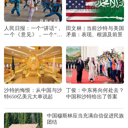
人民日报：一个“讲话”，
田文林 | 当前沙特与美国
一个《意见》，一个“秧
矛盾：表现、根源及前景
歌”
沙特的悔恨：从中国与沙
丁俊：中东将向何处去？
特650亿美元大单说起
中国和沙特给出了答案
中国穆斯林应当充满自信促进民族
团结