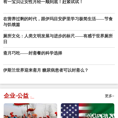
有一宝贝让女性月经一顺到底！赶紧试试！
在营养过剩的时代，跟伊玛目安萨里学习极简生活——节食
与饥饿篇
厕所文化：人类文明发展与进步的标尺——有感于世界厕所
日
斋月巧吃——封斋餐的科学选择
伊斯兰世界迎来斋月 糖尿病患者可以封斋么？
企业·公益
更多>